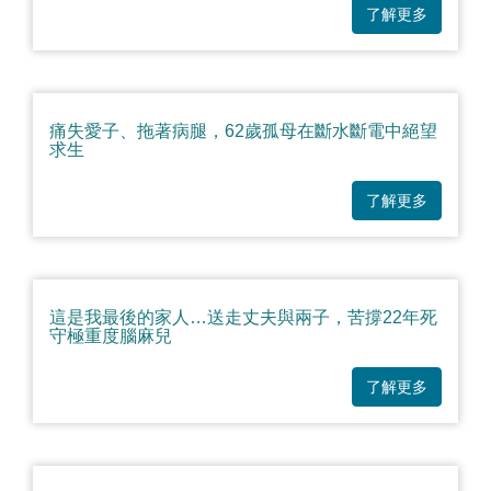
了解更多
痛失愛子、拖著病腿，62歲孤母在斷水斷電中絕望
求生
了解更多
這是我最後的家人…送走丈夫與兩子，苦撐22年死
守極重度腦麻兒
了解更多