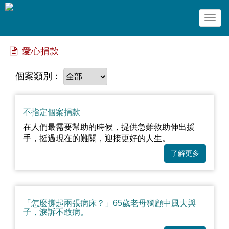
Togg
navig
愛心捐款
個案類別：
不指定個案捐款
在人們最需要幫助的時候，提供急難救助伸出援
手，挺過現在的難關，迎接更好的人生。
了解更多
「怎麼撐起兩張病床？」65歲老母獨顧中風夫與
子，淚訴不敢病。