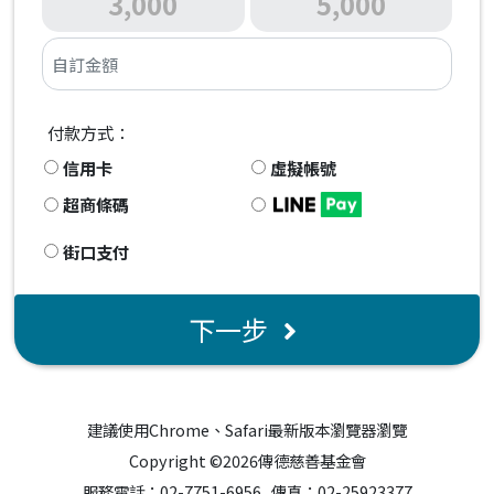
3,000
5,000
本該是退休享福的年紀，正芳卻還在為生活奔
波。
兒子17年前遭遇意外後癱瘓在床，生活起居多年
付款方式：
來都需要人照顧。兩名孫子女還在成長階段，需
要生活費、學費，也需要一個安穩的家。原本家
信用卡
虛擬帳號
中主要收入靠女兒工作支撐，沒想到一場突如其
超商條碼
來的變故，讓家裡瞬間失去依靠。
女兒涉案後，家庭收入中斷，原有補助也因資格
街口支付
重審暫時停發。房租、看護費、生活費一筆一筆
接著來，壓得人喘不過氣。
下一步
正芳曾因蜂窩性組織炎住院，也做過脊椎手術，
跌倒造成手骨折，身體早已不如從前。可即使疼
痛還在，她仍每天咬著牙起身。因為她知道，這
建議使用Chrome、Safari最新版本瀏覽器瀏覽
個家不能沒有人撐著。
Copyright ©2026傳德慈善基金會
她最常說的一句話是：「我沒關係，孩子有得
服務電話：02-7751-6956 傳真：02-25923377