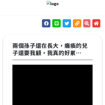
跳到主要內容區塊
兩個孫子還在長大，癱瘓的兒
子還要我顧，我真的好累…