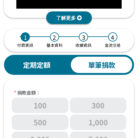
付款資訊
基本資料
收據資訊
金流交易
定期定額
單筆捐款
捐款案號：547
📄個案：正芳 年齡：69 歲
🤝居住地區：北投區
🤝轉介單位：北投社福中心
*
捐款金額：
100
300
正芳每天醒來，不是為了自己。
她一睜開眼，先想到的是躺在床上的兒子今天狀
500
1,000
況好不好，兩個還在讀書的孫子孫女早餐吃了
沒、書包整理好了沒。家裡大大小小的事，都等
著這位年近七十的阿嬤一個人撐著。