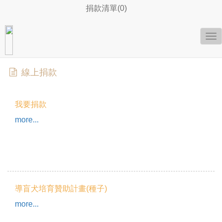
捐款清單(0)
To
nav
線上捐款
我要捐款
more...
導盲犬培育贊助計畫(種子)
more...