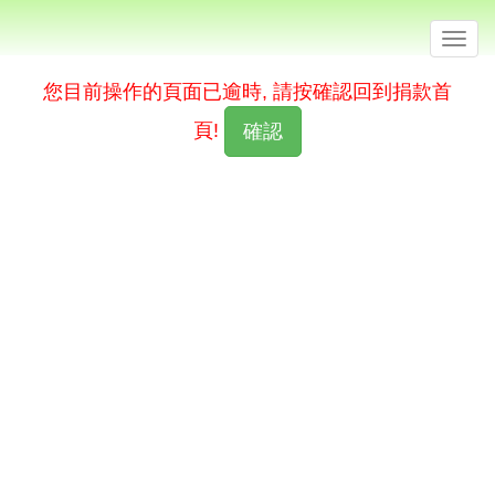
Togg
navig
您目前操作的頁面已逾時, 請按確認回到捐款首
頁!