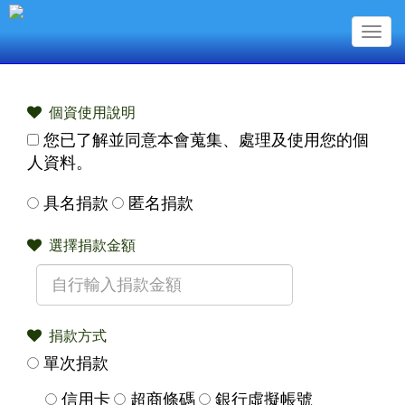
Togg
navig
個資使用說明
您已了解並同意本會蒐集、處理及使用您的個
人資料。
具名捐款
匿名捐款
選擇捐款金額
捐款方式
單次捐款
信用卡
超商條碼
銀行虛擬帳號