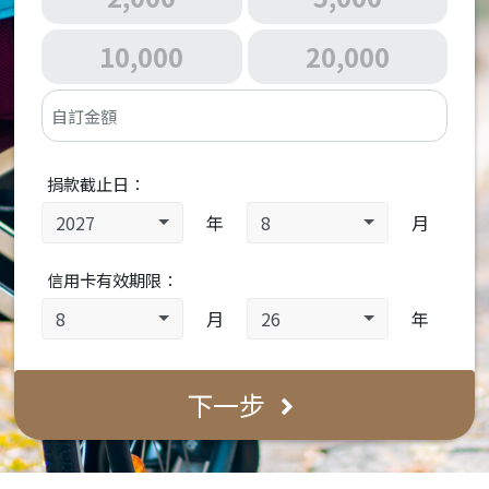
戶名
社團法人中華民國新生活社會福利發
10,000
20,000
帳號
79901-01-005544-3
行庫代碼(7碼)
799-0016
ATM代碼(3碼)
799 / 600 [擇一皆可]
銀行名稱
新北市三芝區農會-三芝本會
捐款截止日：
2027
年
8
月
信用卡有效期限：
8
月
26
年
下一步