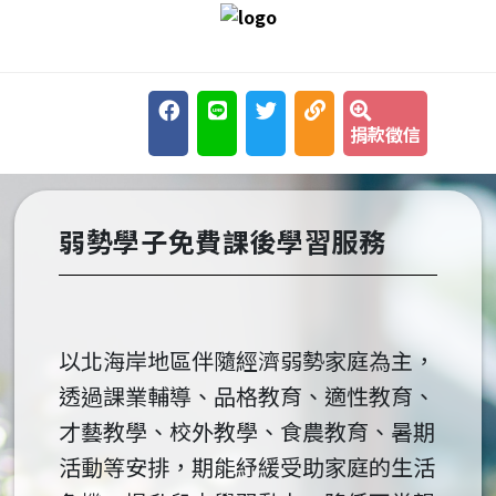
跳到主要內容區塊
捐款徵信
弱勢學子免費課後學習服務
以北海岸地區伴隨經濟弱勢家庭為主，
透過課業輔導、品格教育、適性教育、
才藝教學、校外教學、食農教育、暑期
活動等安排，期能紓緩受助家庭的生活