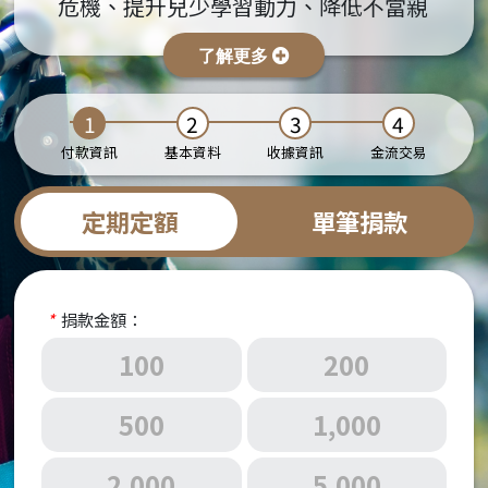
危機、提升兒少學習動力、降低不當親
子互動模式的產生，以減少家庭的弱勢
複製。
新生活促進會感謝您，一同陪伴弱勢學
付款資訊
基本資料
收據資訊
金流交易
子課後學習
定期定額
單筆捐款
郵局劃撥帳號
戶名
社團法人中華民國新生活社會福利發展促進
*
捐款金額：
劃撥帳號
19895771
100
200
郵局代碼
700
銀行名稱
郵局劃撥帳號
500
1,000
銀行匯款帳號
2,000
5,000