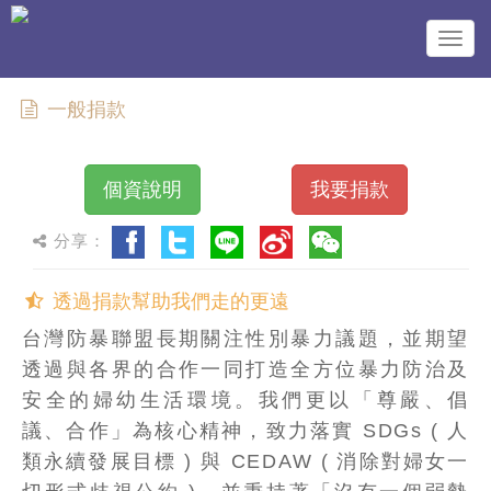
Togg
navig
一般捐款
個資說明
我要捐款
分享：
透過捐款幫助我們走的更遠
台灣防暴聯盟長期關注性別暴力議題，並期望
透過與各界的合作一同打造全方位暴力防治及
安全的婦幼生活環境。我們更以「尊嚴、倡
議、合作」為核心精神，致力落實 SDGs ( 人
類永續發展目標 ) 與 CEDAW ( 消除對婦女一