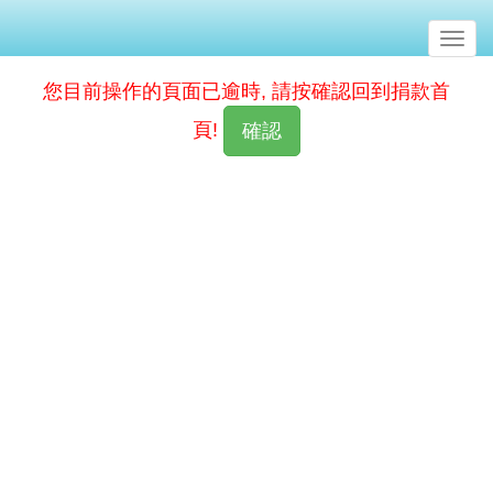
Togg
navig
您目前操作的頁面已逾時, 請按確認回到捐款首
頁!