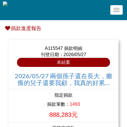
Togg
navig
捐款進度報告
A115547 捐款明細
刊登日期：2026/05/27
未結案
2026/05/27 兩個孫子還在長大，癱
瘓的兒子還要我顧，我真的好累…
指定捐款
捐款筆數：
1493
888,283元